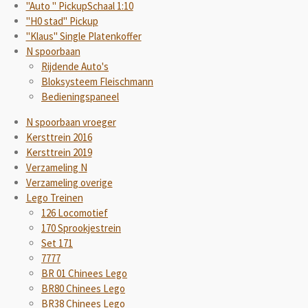
"Auto " PickupSchaal 1:10
"H0 stad" Pickup
"Klaus" Single Platenkoffer
N spoorbaan
Rijdende Auto's
Bloksysteem Fleischmann
Bedieningspaneel
N spoorbaan vroeger
Kersttrein 2016
Kersttrein 2019
Verzameling N
Verzameling overige
Lego Treinen
126 Locomotief
170 Sprookjestrein
Set 171
7777
BR 01 Chinees Lego
BR80 Chinees Lego
BR38 Chinees Lego