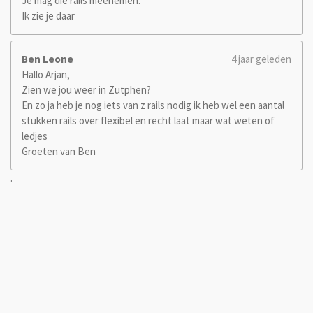
Je mag die rails meenemen.
Ik zie je daar
Ben Leone
4 jaar geleden
Hallo Arjan,
Zien we jou weer in Zutphen?
En zo ja heb je nog iets van z rails nodig ik heb wel een aantal
stukken rails over flexibel en recht laat maar wat weten of
ledjes
Groeten van Ben
.